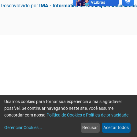
Desenvolvido por
IMA - Informática de Municípios Associados
Usamos cookies para tornar sua experiência a mais agradável
possível. Se continuar navegando neste site, você assume
concordar com nossa
Política de Cookies e Política de privacidade
home
build_circle
event
web
more_horiz
Erro ao enviar informações, por favor tente novamente
Gerenciar Cookies
...
Recusar
Aceitar todos
Início
Serviços
Eventos
Notícias
Mais