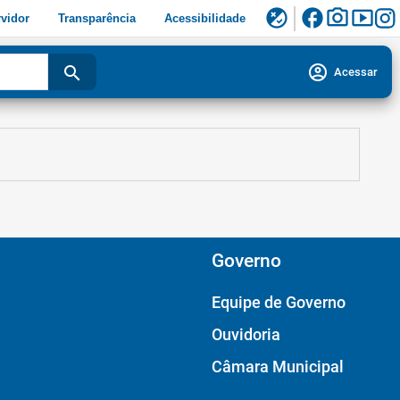
facebook
photo_camera
smart_display
flaky
vidor
Transparência
Acessibilidade
account_circle
search
Acessar
Governo
Equipe de Governo
Ouvidoria
Câmara Municipal