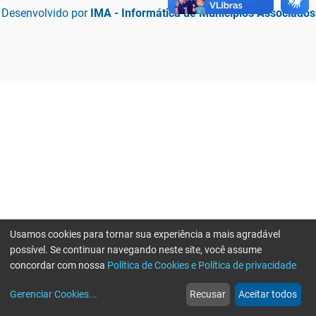
Desenvolvido por
IMA - Informática de Municípios Associados
Usamos cookies para tornar sua experiência a mais agradável
possível. Se continuar navegando neste site, você assume
concordar com nossa
Política de Cookies e Política de privacidade
home
build_circle
event
web
more_horiz
Erro ao enviar informações, por favor tente novamente
Gerenciar Cookies
...
Recusar
Aceitar todos
Início
Serviços
Eventos
Notícias
Mais