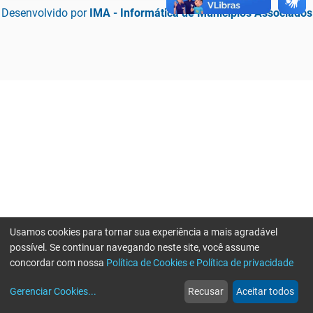
Desenvolvido por
IMA - Informática de Municípios Associados
Usamos cookies para tornar sua experiência a mais agradável
possível. Se continuar navegando neste site, você assume
concordar com nossa
Política de Cookies e Política de privacidade
home
build_circle
event
web
more_horiz
Erro ao enviar informações, por favor tente novamente
Gerenciar Cookies
...
Recusar
Aceitar todos
Início
Serviços
Eventos
Notícias
Mais