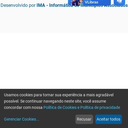
Desenvolvido por
IMA - Informática de Municípios Associados
Usamos cookies para tornar sua experiência a mais agradável
possível. Se continuar navegando neste site, você assume
concordar com nossa
Política de Cookies e Política de privacidade
home
build_circle
event
web
more_horiz
Erro ao enviar informações, por favor tente novamente
Gerenciar Cookies
...
Recusar
Aceitar todos
Início
Serviços
Eventos
Notícias
Mais