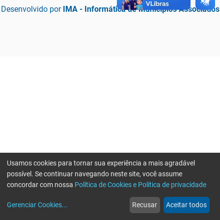
Desenvolvido por
IMA - Informática de Municípios Associados
Usamos cookies para tornar sua experiência a mais agradável
possível. Se continuar navegando neste site, você assume
concordar com nossa
Política de Cookies e Política de privacidade
home
build_circle
event
web
more_horiz
Erro ao enviar informações, por favor tente novamente
Gerenciar Cookies
...
Recusar
Aceitar todos
Início
Serviços
Eventos
Notícias
Mais