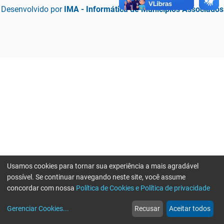
Desenvolvido por
IMA - Informática de Municípios Associados
Usamos cookies para tornar sua experiência a mais agradável
possível. Se continuar navegando neste site, você assume
concordar com nossa
Política de Cookies e Política de privacidade
home
build_circle
event
web
more_horiz
Erro ao enviar informações, por favor tente novamente
Gerenciar Cookies
...
Recusar
Aceitar todos
Início
Serviços
Eventos
Notícias
Mais