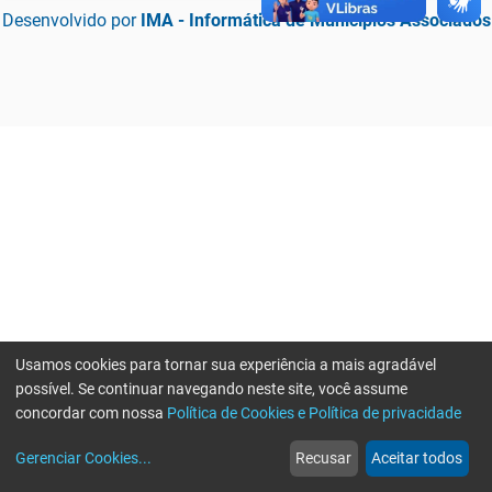
Desenvolvido por
IMA - Informática de Municípios Associados
Usamos cookies para tornar sua experiência a mais agradável
possível. Se continuar navegando neste site, você assume
concordar com nossa
Política de Cookies e Política de privacidade
home
build_circle
event
web
more_horiz
Erro ao enviar informações, por favor tente novamente
Gerenciar Cookies
...
Recusar
Aceitar todos
Início
Serviços
Eventos
Notícias
Mais