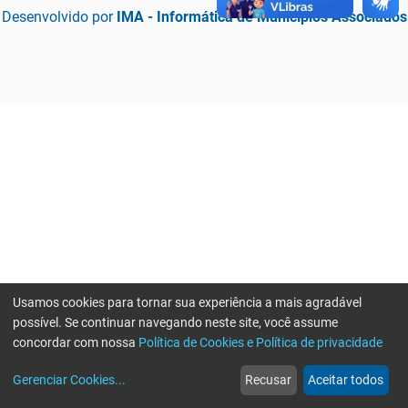
Desenvolvido por
IMA - Informática de Municípios Associados
Usamos cookies para tornar sua experiência a mais agradável
possível. Se continuar navegando neste site, você assume
concordar com nossa
Política de Cookies e Política de privacidade
home
build_circle
event
web
more_horiz
Erro ao enviar informações, por favor tente novamente
Gerenciar Cookies
...
Recusar
Aceitar todos
Início
Serviços
Eventos
Notícias
Mais