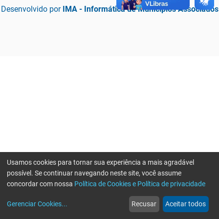
Desenvolvido por
IMA - Informática de Municípios Associados
Usamos cookies para tornar sua experiência a mais agradável
possível. Se continuar navegando neste site, você assume
concordar com nossa
Política de Cookies e Política de privacidade
home
build_circle
event
web
more_horiz
Erro ao enviar informações, por favor tente novamente
Gerenciar Cookies
...
Recusar
Aceitar todos
Início
Serviços
Eventos
Notícias
Mais