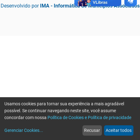
Desenvolvido por
IMA - Informática de Municípios Associados
Usamos cookies para tornar sua experiência a mais agradável
possível. Se continuar navegando neste site, você assume
concordar com nossa
Política de Cookies e Política de privacidade
home
build_circle
event
web
more_horiz
Erro ao enviar informações, por favor tente novamente
Gerenciar Cookies
...
Recusar
Aceitar todos
Início
Serviços
Eventos
Notícias
Mais