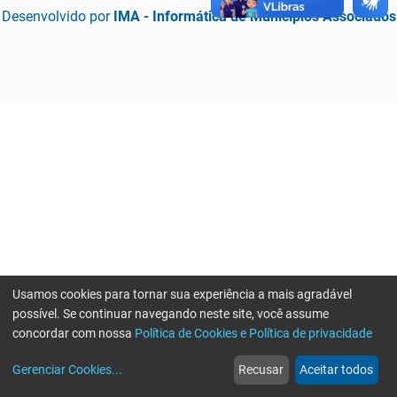
Desenvolvido por
IMA - Informática de Municípios Associados
Usamos cookies para tornar sua experiência a mais agradável
possível. Se continuar navegando neste site, você assume
concordar com nossa
Política de Cookies e Política de privacidade
home
build_circle
event
web
more_horiz
Erro ao enviar informações, por favor tente novamente
Gerenciar Cookies
...
Recusar
Aceitar todos
Início
Serviços
Eventos
Notícias
Mais