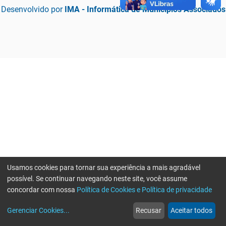
Desenvolvido por
IMA - Informática de Municípios Associados
Usamos cookies para tornar sua experiência a mais agradável
possível. Se continuar navegando neste site, você assume
concordar com nossa
Política de Cookies e Política de privacidade
home
build_circle
event
web
more_horiz
Erro ao enviar informações, por favor tente novamente
Gerenciar Cookies
...
Recusar
Aceitar todos
Início
Serviços
Eventos
Notícias
Mais