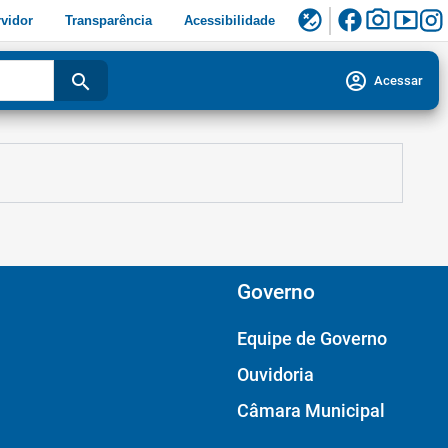
facebook
photo_camera
smart_display
flaky
vidor
Transparência
Acessibilidade
account_circle
search
Acessar
Governo
Equipe de Governo
Ouvidoria
Câmara Municipal