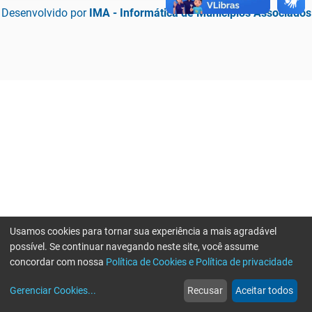
Desenvolvido por
IMA - Informática de Municípios Associados
Usamos cookies para tornar sua experiência a mais agradável
possível. Se continuar navegando neste site, você assume
concordar com nossa
Política de Cookies e Política de privacidade
home
build_circle
event
web
more_horiz
Erro ao enviar informações, por favor tente novamente
Gerenciar Cookies
...
Recusar
Aceitar todos
Início
Serviços
Eventos
Notícias
Mais