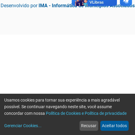
Desenvolvido por
IMA - Informática de Municípios Associados
Usamos cookies para tornar sua experiência a mais agradável
possível. Se continuar navegando neste site, você assume
concordar com nossa
Política de Cookies e Política de privacidade
home
build_circle
event
web
more_horiz
Erro ao enviar informações, por favor tente novamente
Gerenciar Cookies
...
Recusar
Aceitar todos
Início
Serviços
Eventos
Notícias
Mais