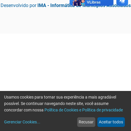
Desenvolvido por
IMA - Informática de Municípios Associados
Usamos cookies para tornar sua experiência a mais agradável
possível. Se continuar navegando neste site, você assume
concordar com nossa
Política de Cookies e Política de privacidade
home
build_circle
event
web
more_horiz
Erro ao enviar informações, por favor tente novamente
Gerenciar Cookies
...
Recusar
Aceitar todos
Início
Serviços
Eventos
Notícias
Mais