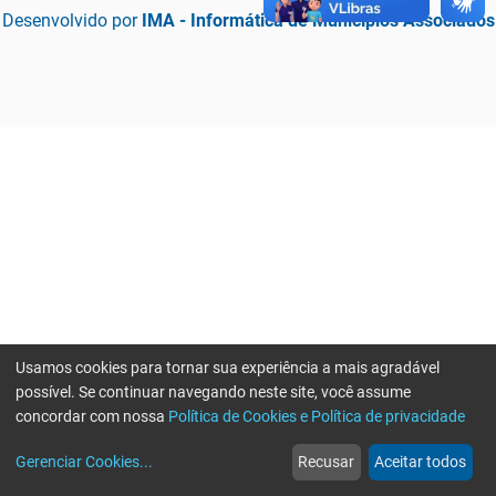
Desenvolvido por
IMA - Informática de Municípios Associados
Usamos cookies para tornar sua experiência a mais agradável
possível. Se continuar navegando neste site, você assume
concordar com nossa
Política de Cookies e Política de privacidade
home
build_circle
event
web
more_horiz
Erro ao enviar informações, por favor tente novamente
Gerenciar Cookies
...
Recusar
Aceitar todos
Início
Serviços
Eventos
Notícias
Mais