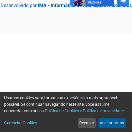
Desenvolvido por
IMA - Informática de Municípios Associados
Usamos cookies para tornar sua experiência a mais agradável
possível. Se continuar navegando neste site, você assume
concordar com nossa
Política de Cookies e Política de privacidade
home
build_circle
event
web
more_horiz
Erro ao enviar informações, por favor tente novamente
Gerenciar Cookies
...
Recusar
Aceitar todos
Início
Serviços
Eventos
Notícias
Mais