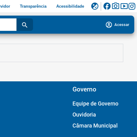
facebook
photo_camera
smart_display
flaky
vidor
Transparência
Acessibilidade
account_circle
search
Acessar
Governo
Equipe de Governo
Ouvidoria
Câmara Municipal