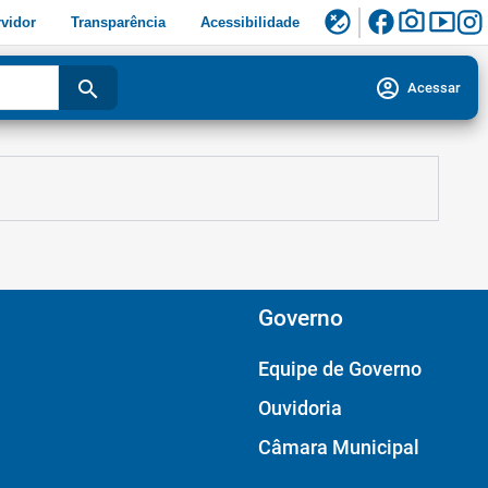
facebook
photo_camera
smart_display
flaky
vidor
Transparência
Acessibilidade
account_circle
search
Acessar
Governo
Equipe de Governo
Ouvidoria
Câmara Municipal