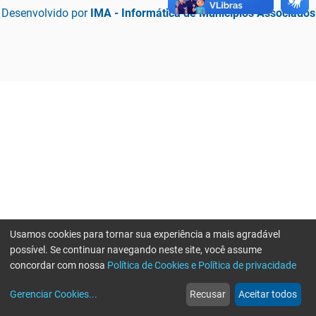
Desenvolvido por
IMA - Informática de Municípios Associados
Usamos cookies para tornar sua experiência a mais agradável
possível. Se continuar navegando neste site, você assume
concordar com nossa
Política de Cookies e Política de privacidade
home
build_circle
event
web
more_horiz
Erro ao enviar informações, por favor tente novamente
Gerenciar Cookies
...
Recusar
Aceitar todos
Início
Serviços
Eventos
Notícias
Mais