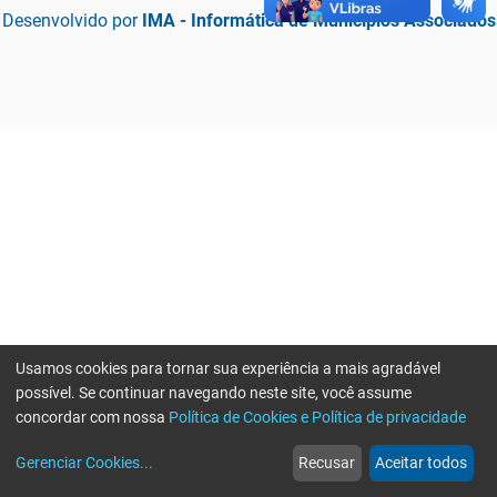
Desenvolvido por
IMA - Informática de Municípios Associados
Usamos cookies para tornar sua experiência a mais agradável
possível. Se continuar navegando neste site, você assume
concordar com nossa
Política de Cookies e Política de privacidade
home
build_circle
event
web
more_horiz
Erro ao enviar informações, por favor tente novamente
Gerenciar Cookies
...
Recusar
Aceitar todos
Início
Serviços
Eventos
Notícias
Mais