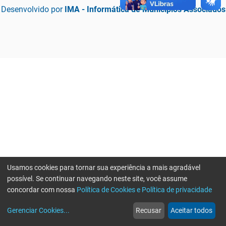
Desenvolvido por
IMA - Informática de Municípios Associados
Usamos cookies para tornar sua experiência a mais agradável
possível. Se continuar navegando neste site, você assume
concordar com nossa
Política de Cookies e Política de privacidade
home
build_circle
event
web
more_horiz
Erro ao enviar informações, por favor tente novamente
Gerenciar Cookies
...
Recusar
Aceitar todos
Início
Serviços
Eventos
Notícias
Mais