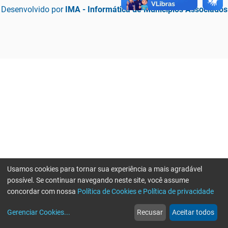
Desenvolvido por
IMA - Informática de Municípios Associados
Usamos cookies para tornar sua experiência a mais agradável
possível. Se continuar navegando neste site, você assume
concordar com nossa
Política de Cookies e Política de privacidade
home
build_circle
event
web
more_horiz
Erro ao enviar informações, por favor tente novamente
Gerenciar Cookies
...
Recusar
Aceitar todos
Início
Serviços
Eventos
Notícias
Mais