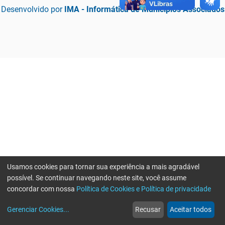
Desenvolvido por
IMA - Informática de Municípios Associados
Usamos cookies para tornar sua experiência a mais agradável
possível. Se continuar navegando neste site, você assume
concordar com nossa
Política de Cookies e Política de privacidade
home
build_circle
event
web
more_horiz
Erro ao enviar informações, por favor tente novamente
Gerenciar Cookies
...
Recusar
Aceitar todos
Início
Serviços
Eventos
Notícias
Mais