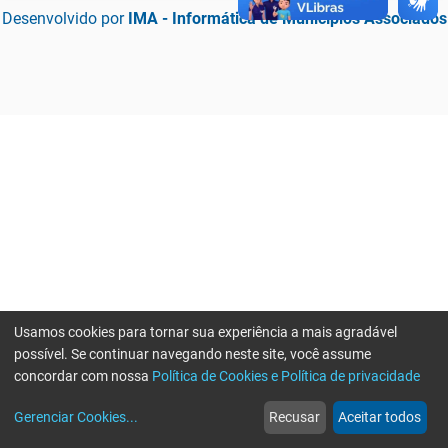
Desenvolvido por
IMA - Informática de Municípios Associados
Usamos cookies para tornar sua experiência a mais agradável
possível. Se continuar navegando neste site, você assume
concordar com nossa
Política de Cookies e Política de privacidade
home
build_circle
event
web
more_horiz
Erro ao enviar informações, por favor tente novamente
Gerenciar Cookies
...
Recusar
Aceitar todos
Início
Serviços
Eventos
Notícias
Mais