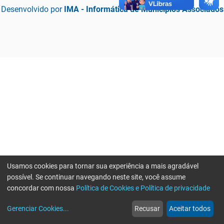
Desenvolvido por
IMA - Informática de Municípios Associados
Usamos cookies para tornar sua experiência a mais agradável
possível. Se continuar navegando neste site, você assume
concordar com nossa
Política de Cookies e Política de privacidade
home
build_circle
event
web
more_horiz
Erro ao enviar informações, por favor tente novamente
Gerenciar Cookies
...
Recusar
Aceitar todos
Início
Serviços
Eventos
Notícias
Mais