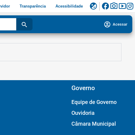
facebook
photo_camera
smart_display
flaky
vidor
Transparência
Acessibilidade
account_circle
search
Acessar
Governo
Equipe de Governo
Ouvidoria
Câmara Municipal