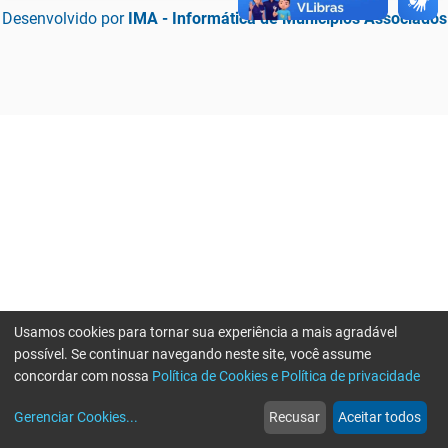
Desenvolvido por
IMA - Informática de Municípios Associados
Usamos cookies para tornar sua experiência a mais agradável
possível. Se continuar navegando neste site, você assume
concordar com nossa
Política de Cookies e Política de privacidade
home
build_circle
event
web
more_horiz
Erro ao enviar informações, por favor tente novamente
Gerenciar Cookies
...
Recusar
Aceitar todos
Início
Serviços
Eventos
Notícias
Mais