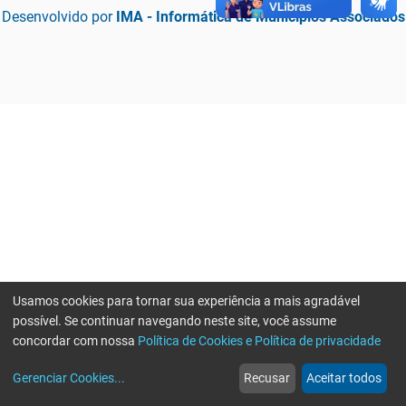
Desenvolvido por
IMA - Informática de Municípios Associados
Usamos cookies para tornar sua experiência a mais agradável
possível. Se continuar navegando neste site, você assume
concordar com nossa
Política de Cookies e Política de privacidade
home
build_circle
event
web
more_horiz
Erro ao enviar informações, por favor tente novamente
Gerenciar Cookies
...
Recusar
Aceitar todos
Início
Serviços
Eventos
Notícias
Mais