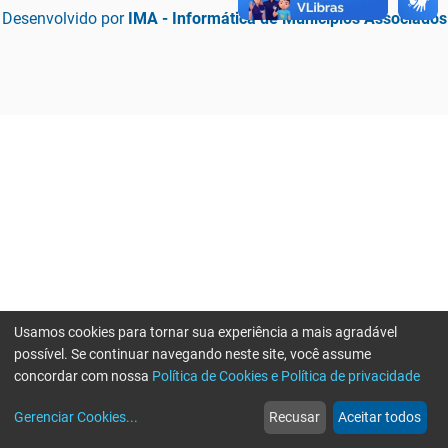
Desenvolvido por
IMA - Informática de Municípios Associados
Usamos cookies para tornar sua experiência a mais agradável
possível. Se continuar navegando neste site, você assume
concordar com nossa
Política de Cookies e Política de privacidade
home
build_circle
event
web
more_horiz
Erro ao enviar informações, por favor tente novamente
Gerenciar Cookies
...
Recusar
Aceitar todos
Início
Serviços
Eventos
Notícias
Mais