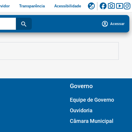
facebook
photo_camera
smart_display
flaky
vidor
Transparência
Acessibilidade
account_circle
search
Acessar
Governo
Equipe de Governo
Ouvidoria
Câmara Municipal