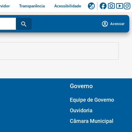
facebook
photo_camera
smart_display
flaky
vidor
Transparência
Acessibilidade
account_circle
search
Acessar
Governo
Equipe de Governo
Ouvidoria
Câmara Municipal