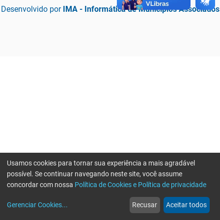
Desenvolvido por
IMA - Informática de Municípios Associados
Usamos cookies para tornar sua experiência a mais agradável
possível. Se continuar navegando neste site, você assume
concordar com nossa
Política de Cookies e Política de privacidade
home
build_circle
event
web
more_horiz
Erro ao enviar informações, por favor tente novamente
Gerenciar Cookies
...
Recusar
Aceitar todos
Início
Serviços
Eventos
Notícias
Mais