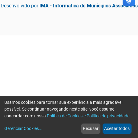
Desenvolvido por
IMA - Informática de Municípios Associados
Usamos cookies para tornar sua experiência a mais agradável
possível. Se continuar navegando neste site, você assume
concordar com nossa
Política de Cookies e Política de privacidade
home
build_circle
event
web
more_horiz
Gerenciar Cookies
...
Recusar
Aceitar todos
Início
Serviços
Eventos
Notícias
Mais