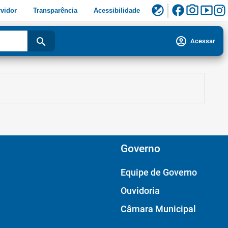
facebook
photo_camera
smart_display
flaky
vidor
Transparência
Acessibilidade
account_circle
search
Acessar
Governo
Equipe de Governo
Ouvidoria
Câmara Municipal