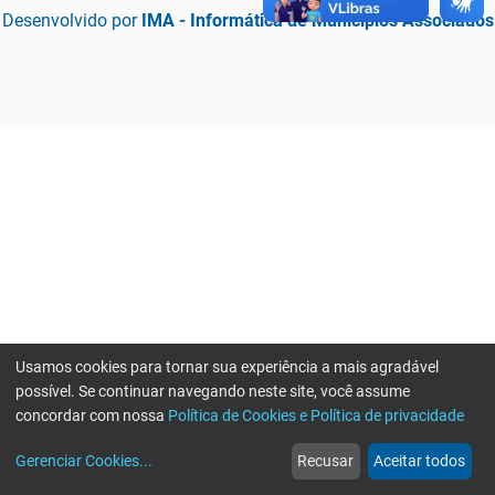
Desenvolvido por
IMA - Informática de Municípios Associados
Usamos cookies para tornar sua experiência a mais agradável
possível. Se continuar navegando neste site, você assume
concordar com nossa
Política de Cookies e Política de privacidade
home
build_circle
event
web
more_horiz
Erro ao enviar informações, por favor tente novamente
Gerenciar Cookies
...
Recusar
Aceitar todos
Início
Serviços
Eventos
Notícias
Mais