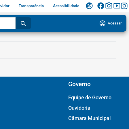
facebook
photo_camera
smart_display
flaky
vidor
Transparência
Acessibilidade
account_circle
search
Acessar
Governo
Equipe de Governo
Ouvidoria
Câmara Municipal