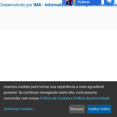
Desenvolvido por
IMA - Informática de Municípios Associados
Usamos cookies para tornar sua experiência a mais agradável
possível. Se continuar navegando neste site, você assume
concordar com nossa
Política de Cookies e Política de privacidade
home
build_circle
event
web
more_horiz
Erro ao enviar informações, por favor tente novamente
Gerenciar Cookies
...
Recusar
Aceitar todos
Início
Serviços
Eventos
Notícias
Mais