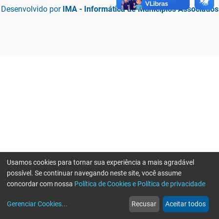
Desenvolvido por
IMA - Informática de Municípios Associados
Usamos cookies para tornar sua experiência a mais agradável
possível. Se continuar navegando neste site, você assume
concordar com nossa
Política de Cookies e Política de privacidade
home
build_circle
event
web
more_horiz
Erro ao enviar informações, por favor tente novamente
Gerenciar Cookies
...
Recusar
Aceitar todos
Início
Serviços
Eventos
Notícias
Mais