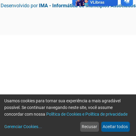
Desenvolvido por
IMA - Informática de Municípios Associados
Usamos cookies para tornar sua experiência a mais agradável
possível. Se continuar navegando neste site, você assume
concordar com nossa
Política de Cookies e Política de privacidade
home
build_circle
event
web
more_horiz
Erro ao enviar informações, por favor tente novamente
Gerenciar Cookies
...
Recusar
Aceitar todos
Início
Serviços
Eventos
Notícias
Mais