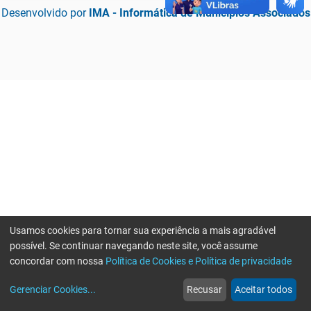
Desenvolvido por
IMA - Informática de Municípios Associados
Usamos cookies para tornar sua experiência a mais agradável
possível. Se continuar navegando neste site, você assume
concordar com nossa
Política de Cookies e Política de privacidade
home
build_circle
event
web
more_horiz
Erro ao enviar informações, por favor tente novamente
Gerenciar Cookies
...
Recusar
Aceitar todos
Início
Serviços
Eventos
Notícias
Mais