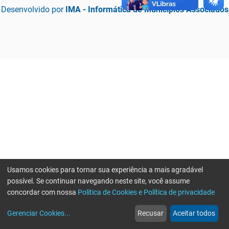
Desenvolvido por
IMA - Informática de Municípios Associados
Usamos cookies para tornar sua experiência a mais agradável
possível. Se continuar navegando neste site, você assume
concordar com nossa
Política de Cookies e Política de privacidade
home
build_circle
event
web
more_horiz
Erro ao enviar informações, por favor tente novamente
Gerenciar Cookies
...
Recusar
Aceitar todos
Início
Serviços
Eventos
Notícias
Mais