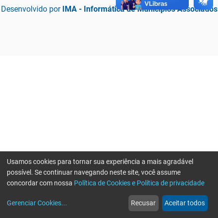
Desenvolvido por
IMA - Informática de Municípios Associados
Usamos cookies para tornar sua experiência a mais agradável
possível. Se continuar navegando neste site, você assume
concordar com nossa
Política de Cookies e Política de privacidade
home
build_circle
event
web
more_horiz
Erro ao enviar informações, por favor tente novamente
Gerenciar Cookies
...
Recusar
Aceitar todos
Início
Serviços
Eventos
Notícias
Mais