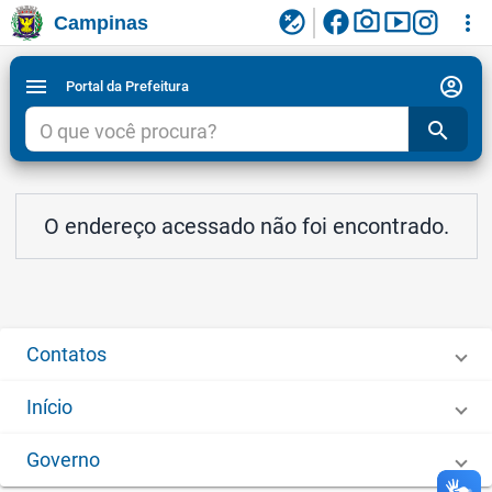
facebook
photo_camera
smart_display
flaky
more_vert
Campinas
Ligar/Desligar contraste visual de tela para
Ir para conteudo
Ir para menu do site da Prefeitura de Campinas
1
2
3
acessibilidade
account_circle
menu
Portal da Prefeitura
search
O endereço acessado não foi encontrado.
Contatos
Início
Governo