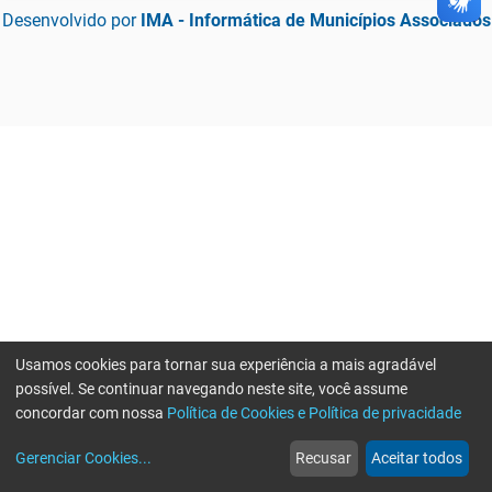
Desenvolvido por
IMA - Informática de Municípios Associados
Usamos cookies para tornar sua experiência a mais agradável
possível. Se continuar navegando neste site, você assume
concordar com nossa
Política de Cookies e Política de privacidade
home
build_circle
event
web
more_horiz
Erro ao enviar informações, por favor tente novamente
Gerenciar Cookies
...
Recusar
Aceitar todos
Início
Serviços
Eventos
Notícias
Mais