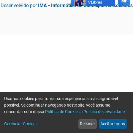
Desenvolvido por
IMA - Informática de Municípios Associados
Usamos cookies para tornar sua experiência a mais agradável
possível. Se continuar navegando neste site, você assume
concordar com nossa
Política de Cookies e Política de privacidade
home
build_circle
event
web
more_horiz
Erro ao enviar informações, por favor tente novamente
Gerenciar Cookies
...
Recusar
Aceitar todos
Início
Serviços
Eventos
Notícias
Mais