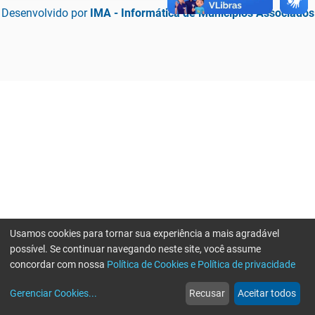
Desenvolvido por
IMA - Informática de Municípios Associados
Usamos cookies para tornar sua experiência a mais agradável
possível. Se continuar navegando neste site, você assume
concordar com nossa
Política de Cookies e Política de privacidade
home
build_circle
event
web
more_horiz
Erro ao enviar informações, por favor tente novamente
Gerenciar Cookies
...
Recusar
Aceitar todos
Início
Serviços
Eventos
Notícias
Mais