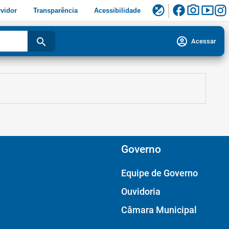
facebook
photo_camera
smart_display
flaky
vidor
Transparência
Acessibilidade
account_circle
search
Acessar
Governo
Equipe de Governo
Ouvidoria
Câmara Municipal