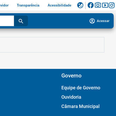
facebook
photo_camera
smart_display
flaky
vidor
Transparência
Acessibilidade
account_circle
search
Acessar
Governo
Equipe de Governo
Ouvidoria
Câmara Municipal